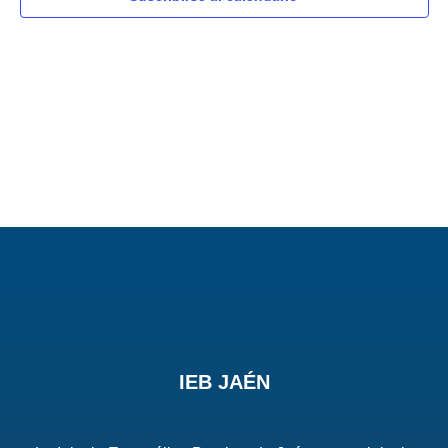
vista
de
Even
IEB JAÉN