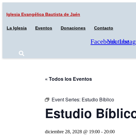
Ir
al
Iglesia Evangélica
Bautista de Jaén
contenido
La Iglesia
Eventos
Donaciones
Contacto
Facebook
Youtube
Insta
« Todos los Eventos
Event Series:
Estudio Bíblico
Estudio Bíblic
diciembre 28, 2028 @ 19:00
-
20:00