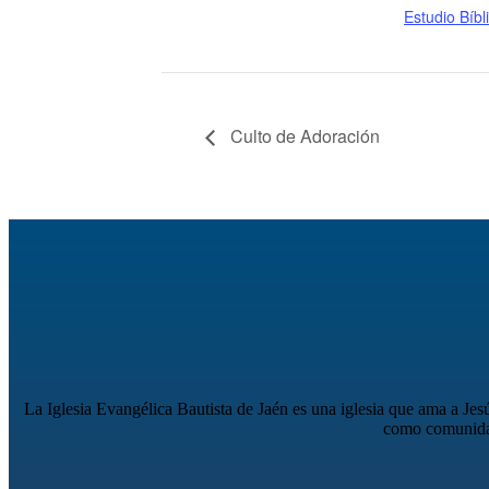
Estudio Bíbl
Culto de Adoración
La Iglesia Evangélica Bautista de Jaén es una iglesia que ama a Je
como comunidad 