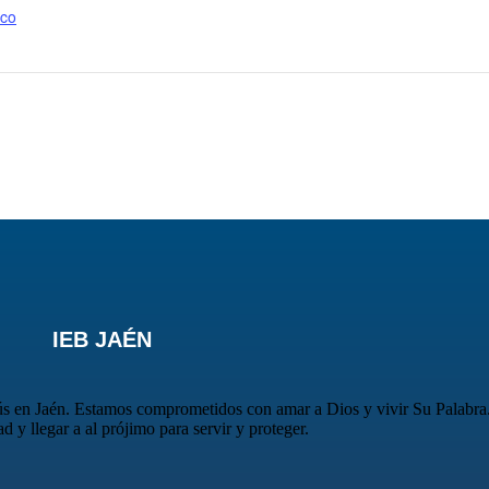
ico
IEB JAÉN
sús en Jaén. Estamos comprometidos con amar a Dios y vivir Su Palabra
y llegar a al prójimo para servir y proteger.